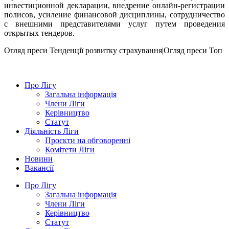
инвестиционной декларации, внедрение онлайн-регистрации
полисов, усиление финансовой дисциплины, сотрудничество
с внешними представителями услуг путем проведения
открытых тендеров.
Огляд преси
Тенденції розвитку страхування|Огляд преси
Топ
Про Лігу
Загальна інформація
Члени Ліги
Керівництво
Статут
Діяльність Ліги
Проєкти на обговоренні
Комітети Ліги
Новини
Вакансії
Про Лігу
Загальна інформація
Члени Ліги
Керівництво
Статут