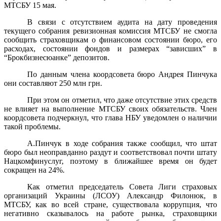
МТСБУ 15 мая.
В связи с отсутствием аудита на дату проведения
текущего собрания ревизионная комиссия МТСБУ не смогла
сообщить страховщикам о финансовом состоянии бюро, его
расходах, состоянии фондов и размерах “зависших” в
“Брокбизнесюанке” депозитов.
По данным члена коордсовета бюро Андрея Пинчука
они составляют 250 млн грн.
При этом он отметил, что даже отсутствие этих средств
не влияет на выполнение МТСБУ своих обязательств. Член
коордсовета подчеркнул, что глава НБУ уведомлен о наличии
такой проблемы.
А.Пинчук в ходе собрания также сообщил, что штат
бюро был неоправданно раздут и соответствовал почти штату
Нацкомфинуслуг, поэтому в ближайшее время он будет
сокращен на 24%.
Как отметил председатель Cовета Лиги страховых
организаций Украины (ЛСОУ) Александр Филонюк, в
МТСБУ, как во всей стране, существовала коррупция, что
негативно сказывалось на работе рынка, страховщики