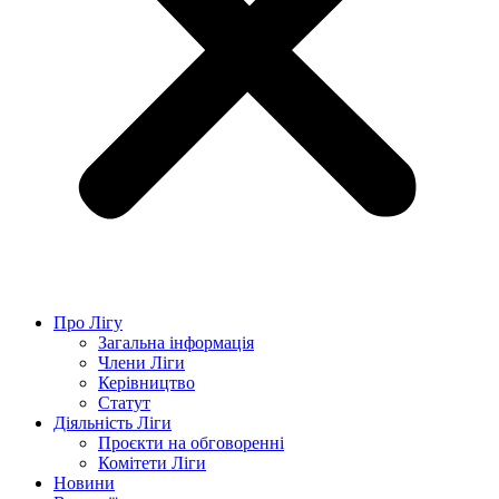
Про Лігу
Загальна інформація
Члени Ліги
Керівництво
Статут
Діяльність Ліги
Проєкти на обговоренні
Комітети Ліги
Новини