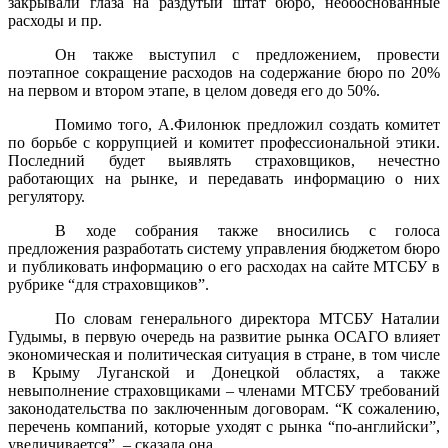
закрывали глаза на раздутый штат бюро, необоснованные
расходы и пр.
Он также выступил с предложением, провести
поэтапное сокращение расходов на содержание бюро по 20%
на первом и втором этапе, в целом доведя его до 50%.
Помимо того, А.Филонюк предложил создать комитет
по борьбе с коррупцией и комитет профессиональной этики.
Последний будет выявлять страховщиков, нечестно
работающих на рынке, и передавать информацию о них
регулятору.
В ходе собрания также вносились с голоса
предложения разработать систему управления бюджетом бюро
и публиковать информацию о его расходах на сайте МТСБУ в
рубрике “для страховщиков”.
По словам генерального директора МТСБУ Наталии
Гудымы, в первую очередь на развитие рынка ОСАГО влияет
экономическая и политическая ситуация в стране, в том числе
в Крыму Луганской и Донецкой областях, а также
невыполнение страховщиками – членами МТСБУ требований
законодательства по заключенным договорам. “К сожалению,
перечень компаний, которые уходят с рынка “по-английски”,
увеличивается”, – сказала она.