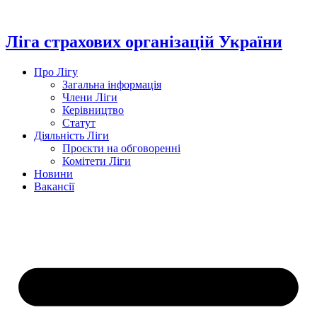
Перейти
до
вмісту
Ліга страхових організацій України
Про Лігу
Загальна інформація
Члени Ліги
Керівництво
Статут
Діяльність Ліги
Проєкти на обговоренні
Комітети Ліги
Новини
Вакансії