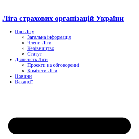
Перейти
до
вмісту
Ліга страхових організацій України
Про Лігу
Загальна інформація
Члени Ліги
Керівництво
Статут
Діяльність Ліги
Проєкти на обговоренні
Комітети Ліги
Новини
Вакансії