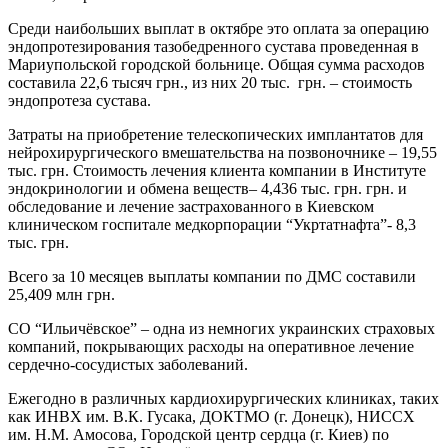
Среди наибольших выплат в октябре это оплата за операцию
эндопротезирования тазобедренного сустава проведенная в
Мариупольской городской больнице. Общая сумма расходов
составила 22,6 тысяч грн., из них 20 тыс. грн. – стоимость
эндопротеза сустава.
Затраты на приобретение телескопических имплантатов для
нейрохирургического вмешательства на позвоночнике – 19,55
тыс. грн. Стоимость лечения клиента компании в Институте
эндокринологии и обмена веществ– 4,436 тыс. грн. грн. и
обследование и лечение застрахованного в Киевском
клиническом госпитале медкорпорации “Укртатнафта”- 8,3
тыс. грн.
Всего за 10 месяцев выплаты компании по ДМС составили
25,409 млн грн.
СО “Ильичёвское” – одна из немногих украинских страховых
компаний, покрывающих расходы на оперативное лечение
сердечно-сосудистых заболеваний.
Ежегодно в различных кардиохирургических клиниках, таких
как ИНВХ им. В.К. Гусака, ДОКТМО (г. Донецк), НИССХ
им. Н.М. Амосова, Городской центр сердца (г. Киев) по