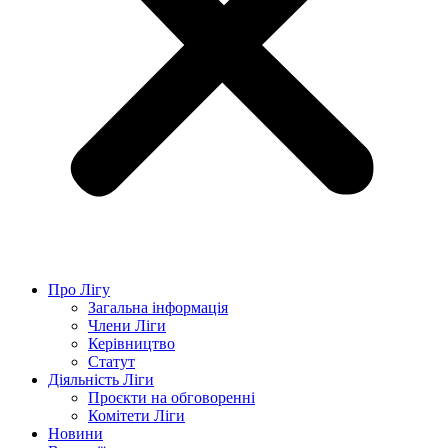
Про Лігу
Загальна інформація
Члени Ліги
Керівництво
Статут
Діяльність Ліги
Проєкти на обговоренні
Комітети Ліги
Новини