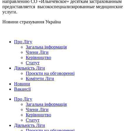
направлению СО «Ильичёвское» десяткам застрахованным
предоставляется высокоспециализированные медицинские
услуги.
Новини страхування
Україна
Про Лігу
Загальна інформація
Члени Ліги
Керівництво
Статут
Діяльність Ліги
Проєкти на обговоренні
Комітети Ліги
Новини
Вакансії
Про Лігу
Загальна інформація
Члени Ліги
Керівництво
Статут
Діяльність Ліги
Проєкти на обговоренні