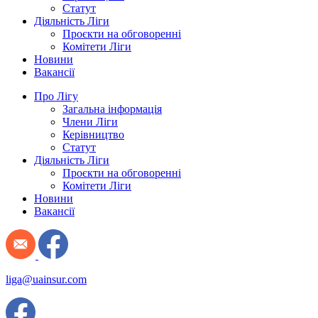
Статут
Діяльність Ліги
Проєкти на обговоренні
Комітети Ліги
Новини
Вакансії
Про Лігу
Загальна інформація
Члени Ліги
Керівництво
Статут
Діяльність Ліги
Проєкти на обговоренні
Комітети Ліги
Новини
Вакансії
liga@uainsur.com