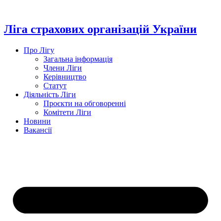
Перейти
до
вмісту
Ліга страхових організацій України
Про Лігу
Загальна інформація
Члени Ліги
Керівництво
Статут
Діяльність Ліги
Проєкти на обговоренні
Комітети Ліги
Новини
Вакансії