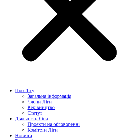
Про Лігу
Загальна інформація
Члени Ліги
Керівництво
Статут
Діяльність Ліги
Проєкти на обговоренні
Комітети Ліги
Новини