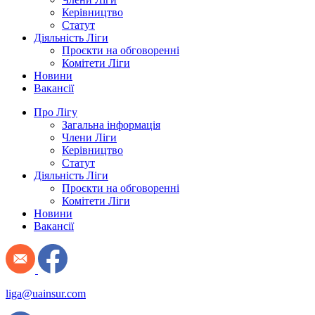
Керівництво
Статут
Діяльність Ліги
Проєкти на обговоренні
Комітети Ліги
Новини
Вакансії
Про Лігу
Загальна інформація
Члени Ліги
Керівництво
Статут
Діяльність Ліги
Проєкти на обговоренні
Комітети Ліги
Новини
Вакансії
liga@uainsur.com