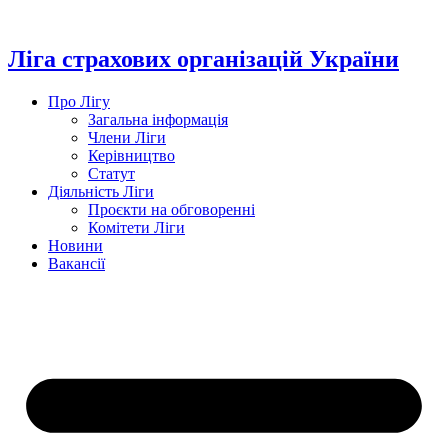
Перейти
до
вмісту
Ліга страхових організацій України
Про Лігу
Загальна інформація
Члени Ліги
Керівництво
Статут
Діяльність Ліги
Проєкти на обговоренні
Комітети Ліги
Новини
Вакансії