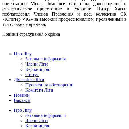
ориентацию Vienna Insurance Group на долгосрочное и
стратегическое присутствие в Украине. Питер Хаген
поблагодарил Членов Правления и весь коллектив
СК
«Юпитер VIG» за высокий профессионализм, проявленный в
эти сложные времена.
Новини страхування
Україна
Про Лігу
Загальна інформація
Члени Ліги
Керівництво
Статут
Діяльність Ліги
Проєкти на обговоренні
Комітети Ліги
Новини
Вакансії
Про Лігу
Загальна інформація
Члени Ліги
Керівництво