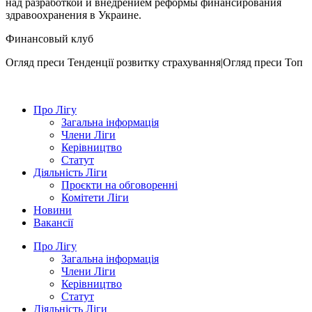
над разработкой и внедрением реформы финансирования
здравоохранения в Украине.
Финансовый клуб
Огляд преси
Тенденції розвитку страхування|Огляд преси
Топ
Про Лігу
Загальна інформація
Члени Ліги
Керівництво
Статут
Діяльність Ліги
Проєкти на обговоренні
Комітети Ліги
Новини
Вакансії
Про Лігу
Загальна інформація
Члени Ліги
Керівництво
Статут
Діяльність Ліги