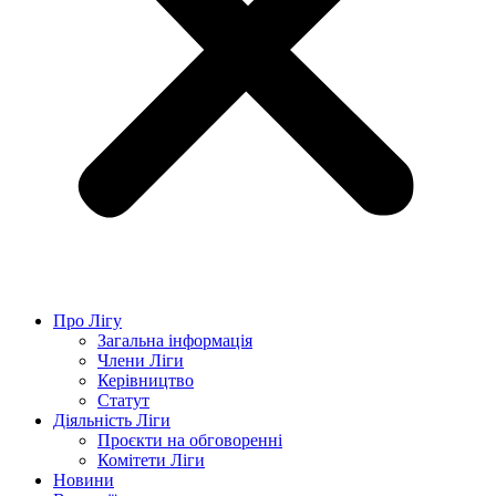
Про Лігу
Загальна інформація
Члени Ліги
Керівництво
Статут
Діяльність Ліги
Проєкти на обговоренні
Комітети Ліги
Новини