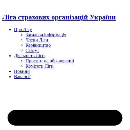
Перейти
до
вмісту
Ліга страхових організацій України
Про Лігу
Загальна інформація
Члени Ліги
Керівництво
Статут
Діяльність Ліги
Проєкти на обговоренні
Комітети Ліги
Новини
Вакансії