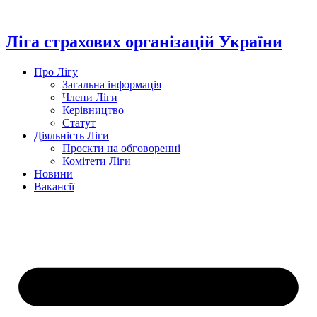
Перейти
до
вмісту
Ліга страхових організацій України
Про Лігу
Загальна інформація
Члени Ліги
Керівництво
Статут
Діяльність Ліги
Проєкти на обговоренні
Комітети Ліги
Новини
Вакансії