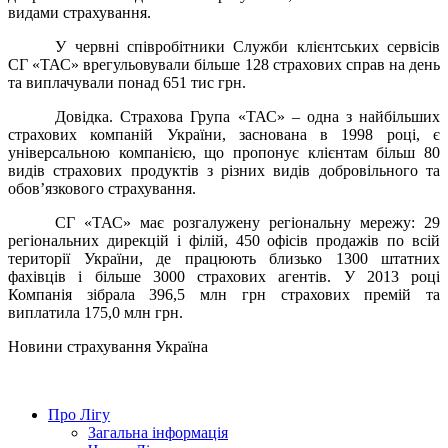
видами страхування.
У червні співробітники Служби клієнтських сервісів
СГ «ТАС» врегульовували більше 128 страхових справ на день
та виплачували понад 651 тис грн.
Довідка. Страхова Група «ТАС» – одна з найбільших
страхових компаній України, заснована в 1998 році, є
універсальною компанією, що пропонує клієнтам більш 80
видів страхових продуктів з різних видів добровільного та
обов’язкового страхування.
СГ «ТАС» має розгалужену регіональну мережу: 29
регіональних дирекцій і філій, 450 офісів продажів по всій
території України, де працюють близько 1300 штатних
фахівців і більше 3000 страхових агентів. У 2013 році
Компанія зібрала 396,5 млн грн страхових премій та
виплатила 175,0 млн грн.
Новини страхування
Україна
Про Лігу
Загальна інформація