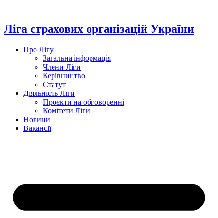
Перейти
до
вмісту
Ліга страхових організацій України
Про Лігу
Загальна інформація
Члени Ліги
Керівництво
Статут
Діяльність Ліги
Проєкти на обговоренні
Комітети Ліги
Новини
Вакансії