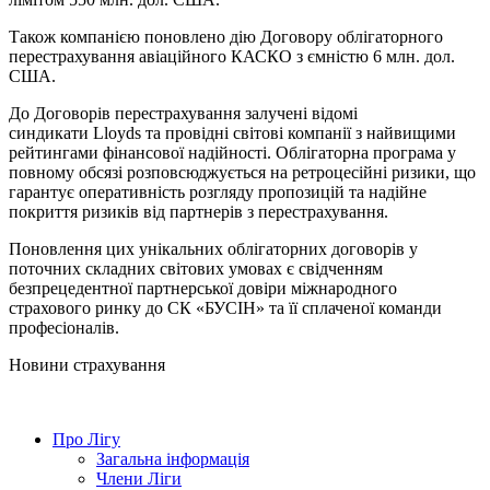
Також компанією поновлено дію Договору облігаторного
перестрахування авіаційного КАСКО з ємністю 6 млн. дол.
США.
До Договорів перестрахування залучені відомі
синдикати Lloyds та провідні світові компанії з найвищими
рейтингами фінансової надійності. Облігаторна програма у
повному обсязі розповсюджується на ретроцесійні ризики, що
гарантує оперативність розгляду пропозицій та надійне
покриття ризиків від партнерів з перестрахування.
Поновлення цих унікальних облігаторних договорів у
поточних складних світових умовах є свідченням
безпрецедентної партнерської довіри міжнародного
страхового ринку до СК «БУСІН» та її сплаченої команди
професіоналів.
Новини страхування
Про Лігу
Загальна інформація
Члени Ліги