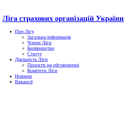
Перейти
до
вмісту
Ліга страхових організацій України
Про Лігу
Загальна інформація
Члени Ліги
Керівництво
Статут
Діяльність Ліги
Проєкти на обговоренні
Комітети Ліги
Новини
Вакансії