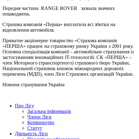
Передня частина RANGE ROVER зазнала значних
пошкоджень.
Страхова компанія «Перша» виплатила всі збитки на
відновлення автомобіля.
Приватне акціонерне товариство «Страхова компанія
«ПЕРША» працює на страховому ринку України з 2001 року.
Основна спеціалізація компанії – автомобільне страхування із
застосуванням інноваційних IT-технологій. СК «ПЕРША» –
член Моторного (транспортного) страхового бюро України,
Національний страховик книжок міжнародних дорожніх
перевезень (МДП), член Ліги Страхових організацій України.
Новини страхування
Україна
Про Лігу
Загальна інформація
Члени Ліги
Керівництво
Статут
Діяльність Ліги