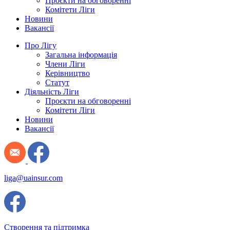
Проєкти на обговоренні
Комітети Ліги
Новини
Вакансії
Про Лігу
Загальна інформація
Члени Ліги
Керівництво
Статут
Діяльність Ліги
Проєкти на обговоренні
Комітети Ліги
Новини
Вакансії
liga@uainsur.com
Створення та підтримка