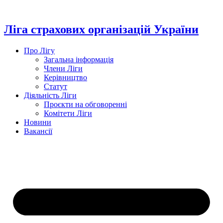
Перейти
до
вмісту
Ліга страхових організацій України
Про Лігу
Загальна інформація
Члени Ліги
Керівництво
Статут
Діяльність Ліги
Проєкти на обговоренні
Комітети Ліги
Новини
Вакансії