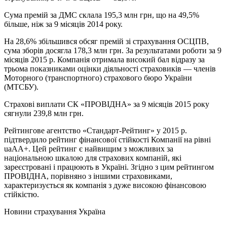
Сума премій за ДМС склала 195,3 млн грн, що на 49,5%
більше, ніж за 9 місяців 2014 року.
На 28,6% збільшився обсяг премій зі страхування ОСЦПВ,
сума зборів досягла 178,3 млн грн. За результатами роботи за 9
місяців 2015 р. Компанія отримала високий бал відразу за
трьома показниками оцінки діяльності страховиків — членів
Моторного (транспортного) страхового бюро України
(МТСБУ).
Страхові виплати СК «ПРОВІДНА» за 9 місяців 2015 року
сягнули 239,8 млн грн.
Рейтингове агентство «Стандарт-Рейтинг» у 2015 р.
підтвердило рейтинг фінансової стійкості Компанії на рівні
uaАА+. Цей рейтинг є найвищим з можливих за
національною шкалою для страхових компаній, які
зареєстровані і працюють в Україні. Згідно з цим рейтингом
ПРОВІДНА, порівняно з іншими страховиками,
характеризується як компанія з дуже високою фінансовою
стійкістю.
Новини страхування
Україна