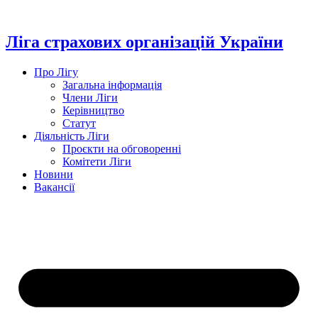
Перейти
до
вмісту
Ліга страхових організацій України
Про Лігу
Загальна інформація
Члени Ліги
Керівництво
Статут
Діяльність Ліги
Проєкти на обговоренні
Комітети Ліги
Новини
Вакансії