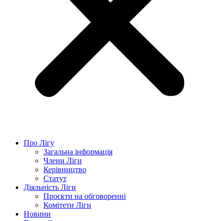
Про Лігу
Загальна інформація
Члени Ліги
Керівництво
Статут
Діяльність Ліги
Проєкти на обговоренні
Комітети Ліги
Новини