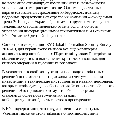
во всем мире стимулирует компании искать возможности
управления этими рисками извне. Одним из доступных
вариантов является страхование киберрисков, поэтому
подобные предложения от страховых компаний – ожидаемый
тренд 2019 года в Украине”, – комментирует наметившуюся
тенденцию старший менеджер отдела услуг в области
управления информационными технологиями и ИТ-рисками
EY в Украине Дмитрий Лазученков.
Согласно исследованию EY Global Information Security Survey
2018-19, для украинского бизнеса все еще характерна
активная миграция больших IT-решений уровня Enterprise на
облачные сервисы и выполнение критически важных для
бизнеса операций в публичных “облаках”.
В условиях высокой конкуренции поставщики облачных
решений пытаются снизить расходы за счет уменьшения
инвестиций в технические инструменты и навыки персонала,
которые необходимы для обеспечения безопасности облачного
решения. Это приводит к тому, что облачные среды
становятся более подверженными атакам
киберпреступников”, – отмечается в пресс-релизе
В EY подчеркивают, что государственным институтам
Украины также не стоит забывать о противодействии