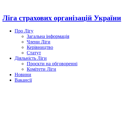
Перейти
до
вмісту
Ліга страхових організацій України
Про Лігу
Загальна інформація
Члени Ліги
Керівництво
Статут
Діяльність Ліги
Проєкти на обговоренні
Комітети Ліги
Новини
Вакансії