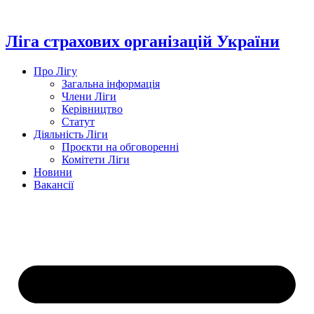
Перейти
до
вмісту
Ліга страхових організацій України
Про Лігу
Загальна інформація
Члени Ліги
Керівництво
Статут
Діяльність Ліги
Проєкти на обговоренні
Комітети Ліги
Новини
Вакансії