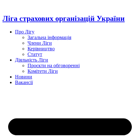
Перейти
до
вмісту
Ліга страхових організацій України
Про Лігу
Загальна інформація
Члени Ліги
Керівництво
Статут
Діяльність Ліги
Проєкти на обговоренні
Комітети Ліги
Новини
Вакансії