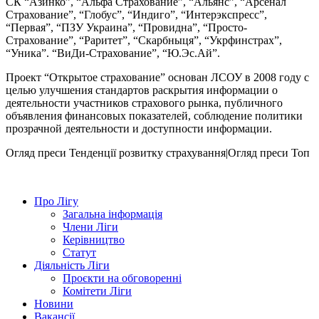
СК “Азинко”, “Альфа Страхование”, “Альянс”, “Арсенал
Страхование”, “Глобус”, “Индиго”, “Интерэкспресс”,
“Первая”, “ПЗУ Украина”, “Провидна”, “Просто-
Страхование”, “Раритет”, “Скарбныця”, “Укрфинстрах”,
“Уника”. “ВиДи-Страхование”, “Ю.Эс.Ай”.
Проект “Открытое страхование” основан ЛСОУ в 2008 году с
целью улучшения стандартов раскрытия информации о
деятельности участников страхового рынка, публичного
объявления финансовых показателей, соблюдение политики
прозрачной деятельности и доступности информации.
Огляд преси
Тенденції розвитку страхування|Огляд преси
Топ
Про Лігу
Загальна інформація
Члени Ліги
Керівництво
Статут
Діяльність Ліги
Проєкти на обговоренні
Комітети Ліги
Новини
Вакансії