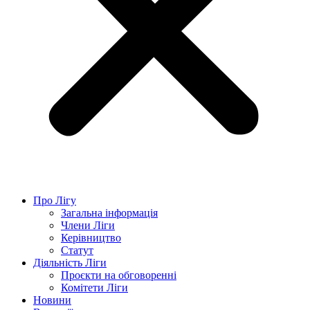
Про Лігу
Загальна інформація
Члени Ліги
Керівництво
Статут
Діяльність Ліги
Проєкти на обговоренні
Комітети Ліги
Новини