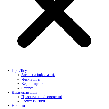
Про Лігу
Загальна інформація
Члени Ліги
Керівництво
Статут
Діяльність Ліги
Проєкти на обговоренні
Комітети Ліги
Новини