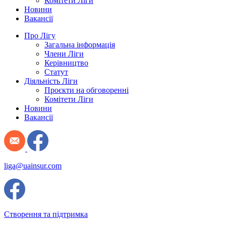
Комітети Ліги
Новини
Вакансії
Про Лігу
Загальна інформація
Члени Ліги
Керівництво
Статут
Діяльність Ліги
Проєкти на обговоренні
Комітети Ліги
Новини
Вакансії
liga@uainsur.com
Створення та підтримка