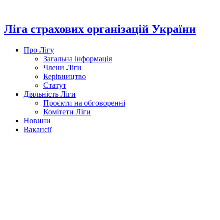
Перейти
до
вмісту
Ліга страхових організацій України
Про Лігу
Загальна інформація
Члени Ліги
Керівництво
Статут
Діяльність Ліги
Проєкти на обговоренні
Комітети Ліги
Новини
Вакансії