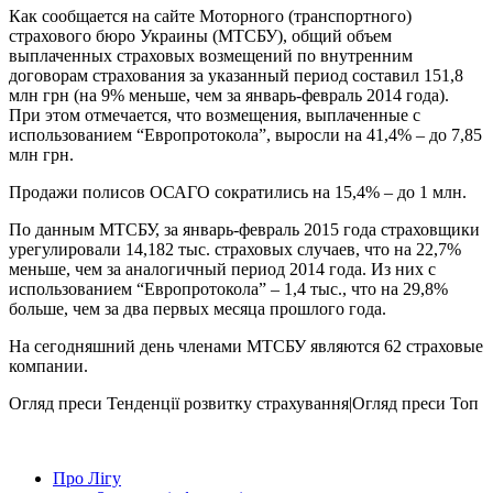
Как сообщается на сайте Моторного (транспортного)
страхового бюро Украины (МТСБУ), общий объем
выплаченных страховых возмещений по внутренним
договорам страхования за указанный период составил 151,8
млн грн (на 9% меньше, чем за январь-февраль 2014 года).
При этом отмечается, что возмещения, выплаченные с
использованием “Европротокола”, выросли на 41,4% – до 7,85
млн грн.
Продажи полисов ОСАГО сократились на 15,4% – до 1 млн.
По данным МТСБУ, за январь-февраль 2015 года страховщики
урегулировали 14,182 тыс. страховых случаев, что на 22,7%
меньше, чем за аналогичный период 2014 года. Из них с
использованием “Европротокола” – 1,4 тыс., что на 29,8%
больше, чем за два первых месяца прошлого года.
На сегодняшний день членами МТСБУ являются 62 страховые
компании.
Огляд преси
Тенденції розвитку страхування|Огляд преси
Топ
Про Лігу