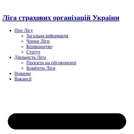
Перейти
до
вмісту
Ліга страхових організацій України
Про Лігу
Загальна інформація
Члени Ліги
Керівництво
Статут
Діяльність Ліги
Проєкти на обговоренні
Комітети Ліги
Новини
Вакансії