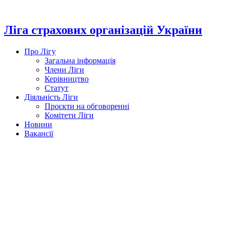
Перейти
до
вмісту
Ліга страхових організацій України
Про Лігу
Загальна інформація
Члени Ліги
Керівництво
Статут
Діяльність Ліги
Проєкти на обговоренні
Комітети Ліги
Новини
Вакансії