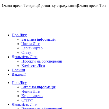
Огляд преси
Тенденції розвитку страхування|Огляд преси
Топ
Про Лігу
Загальна інформація
Члени Ліги
Керівництво
Статут
Діяльність Ліги
Проєкти на обговоренні
Комітети Ліги
Новини
Вакансії
Про Лігу
Загальна інформація
Члени Ліги
Керівництво
Статут
Діяльність Ліги
Проєкти на обговоренні