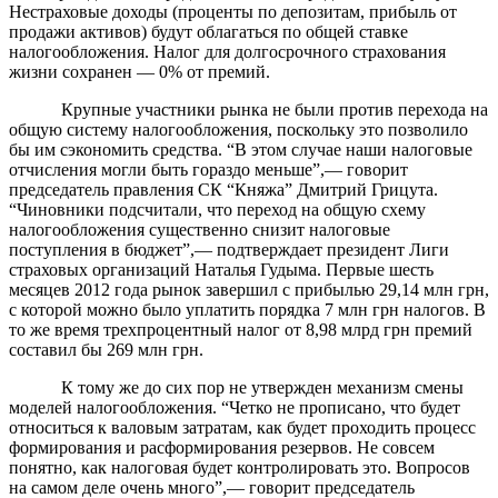
Нестраховые доходы (проценты по депозитам, прибыль от
продажи активов) будут облагаться по общей ставке
налогообложения. Налог для долгосрочного страхования
жизни сохранен — 0% от премий.
Крупные участники рынка не были против перехода на
общую систему налогообложения, поскольку это позволило
бы им сэкономить средства. “В этом случае наши налоговые
отчисления могли быть гораздо меньше”,— говорит
председатель правления СК “Княжа” Дмитрий Грицута.
“Чиновники подсчитали, что переход на общую схему
налогообложения существенно снизит налоговые
поступления в бюджет”,— подтверждает президент Лиги
страховых организаций Наталья Гудыма. Первые шесть
месяцев 2012 года рынок завершил с прибылью 29,14 млн грн,
с которой можно было уплатить порядка 7 млн грн налогов. В
то же время трехпроцентный налог от 8,98 млрд грн премий
составил бы 269 млн грн.
К тому же до сих пор не утвержден механизм смены
моделей налогообложения. “Четко не прописано, что будет
относиться к валовым затратам, как будет проходить процесс
формирования и расформирования резервов. Не совсем
понятно, как налоговая будет контролировать это. Вопросов
на самом деле очень много”,— говорит председатель