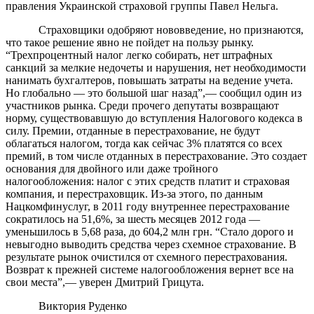
правления Украинской страховой группы Павел Нельга.
Страховщики одобряют нововведение, но признаются,
что такое решение явно не пойдет на пользу рынку.
“Трехпроцентный налог легко собирать, нет штрафных
санкций за мелкие недочеты и нарушения, нет необходимости
нанимать бухгалтеров, повышать затраты на ведение учета.
Но глобально — это большой шаг назад”,— сообщил один из
участников рынка. Среди прочего депутаты возвращают
норму, существовавшую до вступления Налогового кодекса в
силу. Премии, отданные в перестрахование, не будут
облагаться налогом, тогда как сейчас 3% платятся со всех
премий, в том числе отданных в перестрахование. Это создает
основания для двойного или даже тройного
налогообложения: налог с этих средств платит и страховая
компания, и перестраховщик. Из-за этого, по данным
Нацкомфинуслуг, в 2011 году внутреннее перестрахование
сократилось на 51,6%, за шесть месяцев 2012 года —
уменьшилось в 5,68 раза, до 604,2 млн грн. “Стало дорого и
невыгодно выводить средства через схемное страхование. В
результате рынок очистился от схемного перестрахования.
Возврат к прежней системе налогообложения вернет все на
свои места”,— уверен Дмитрий Грицута.
Виктория Руденко