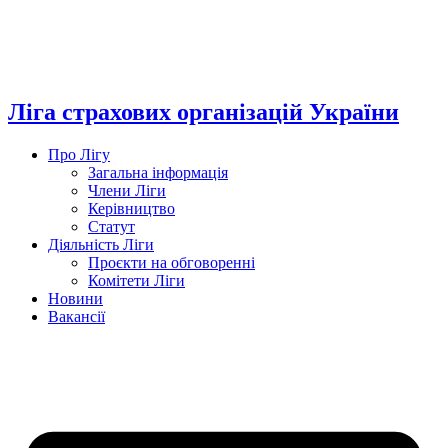
Перейти
до
вмісту
Ліга страхових організацій України
Про Лігу
Загальна інформація
Члени Ліги
Керівництво
Статут
Діяльність Ліги
Проєкти на обговоренні
Комітети Ліги
Новини
Вакансії