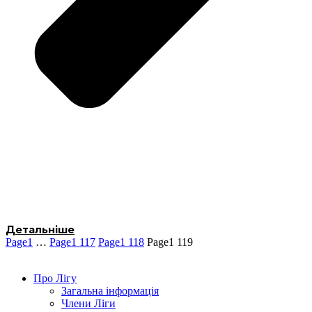
Детальніше
Page
1
…
Page
1 117
Page
1 118
Page
1 119
Про Лігу
Загальна інформація
Члени Ліги