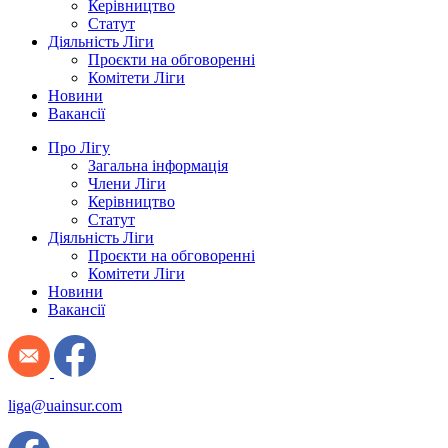
Керівництво
Статут
Діяльність Ліги
Проєкти на обговоренні
Комітети Ліги
Новини
Вакансії
Про Лігу
Загальна інформація
Члени Ліги
Керівництво
Статут
Діяльність Ліги
Проєкти на обговоренні
Комітети Ліги
Новини
Вакансії
liga@uainsur.com