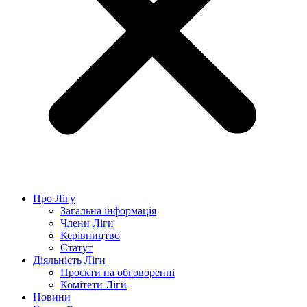
Про Лігу
Загальна інформація
Члени Ліги
Керівництво
Статут
Діяльність Ліги
Проєкти на обговоренні
Комітети Ліги
Новини