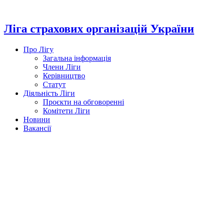
Перейти
до
вмісту
Ліга страхових організацій України
Про Лігу
Загальна інформація
Члени Ліги
Керівництво
Статут
Діяльність Ліги
Проєкти на обговоренні
Комітети Ліги
Новини
Вакансії