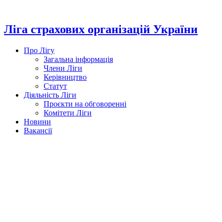
Перейти
до
вмісту
Ліга страхових організацій України
Про Лігу
Загальна інформація
Члени Ліги
Керівництво
Статут
Діяльність Ліги
Проєкти на обговоренні
Комітети Ліги
Новини
Вакансії