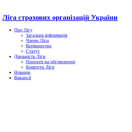
Перейти
до
вмісту
Ліга страхових організацій України
Про Лігу
Загальна інформація
Члени Ліги
Керівництво
Статут
Діяльність Ліги
Проєкти на обговоренні
Комітети Ліги
Новини
Вакансії