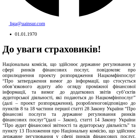
liga@uainsur.com
01.01.1970
До уваги страховиків!
Національна комісія, що здійснює державне регулювання у
сфері ринків фінансових послуг, повідомляє про
оприлюднення
проекту розпорядження Нацкомфінпослуг
“
Про затвердження вимог до інформації, що стосується
обов’язкового аудиту або огляду проміжної фінансової
інформації, та вимог до додаткових звітів суб’єктів
аудиторської діяльності, які подаються до Нацкомфінпослуг
”
(далі – проект розпорядження), розробленого
відповідно до
пунктів 8 та 18 частини першої статті 28 Закону України
“
Про
фінансові послуги та державне регулювання ринків
фінансових послуг”
(
далі – Закон)
, статті 14 Закону України
“
Про аудит фінансової звітності та аудиторську діяльність”
та
пункту 13 Положення про Національну комісію, що здійснює
державне регулювання у сфері ринків фінансових послуг,