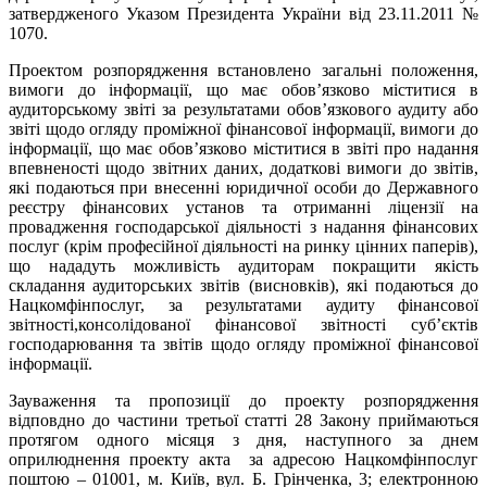
затвердженого Указом Президента України від 23.11.2011 №
1070.
Проектом розпорядження встановлено загальні положення,
вимоги до інформації, що має обов’язково міститися в
аудиторському звіті за результатами обов’язкового аудиту або
звіті щодо огляду проміжної фінансової інформації, вимоги до
інформації, що має обов’язково міститися в
звіті про надання
впевненості щодо звітних даних, додаткові вимоги до звітів,
які подаються при внесенні юридичної особи до Державного
реєстру фінансових установ та отриманні ліцензії на
провадження господарської діяльності з надання фінансових
послуг (крім професійної діяльності на ринку цінних паперів),
що нададуть можливість аудиторам
покращити якість
складання аудиторських звітів (висновків), які подаються до
Нацкомфінпослуг, за результатами аудиту
фінансової
звітності,
консолідованої фінансової звітності
суб’єктів
господарювання та звітів щодо огляду проміжної фінансової
інформації.
Зауваження та пропозиції до проекту розпорядження
відповдно до частини
третьої статті 28 Закону
приймаються
протягом
одного місяця
з дня, наступного за днем
оприлюднення проекту акта
за адресою Нацкомфінпослуг
поштою – 01001, м. Київ, вул. Б. Грінченка, 3; електронною