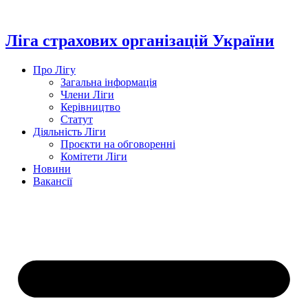
Перейти
до
вмісту
Ліга страхових організацій України
Про Лігу
Загальна інформація
Члени Ліги
Керівництво
Статут
Діяльність Ліги
Проєкти на обговоренні
Комітети Ліги
Новини
Вакансії