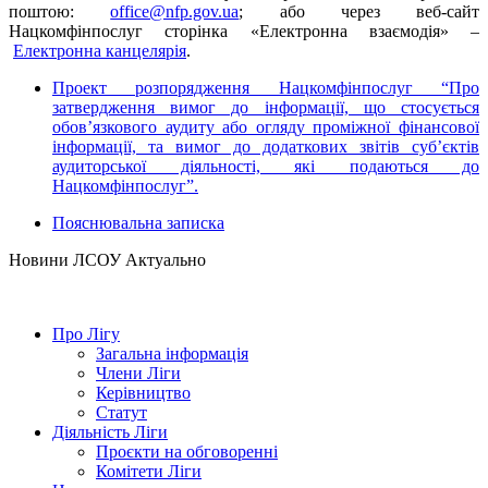
поштою:
office@nfp.gov.ua
; або через веб-сайт
Нацкомфінпослуг сторінка «Електронна взаємодія» –
Електронна канцелярія
.
Проект розпорядження Нацкомфінпослуг
“
Про
затвердження вимог до інформації, що стосується
обов’язкового аудиту або огляду проміжної фінансової
інформації, та вимог до додаткових звітів суб’єктів
аудиторської діяльності, які подаються до
Нацкомфінпослуг
”
.
Пояснювальна записка
Hовини ЛСОУ
Актуально
Про Лігу
Загальна інформація
Члени Ліги
Керівництво
Статут
Діяльність Ліги
Проєкти на обговоренні
Комітети Ліги