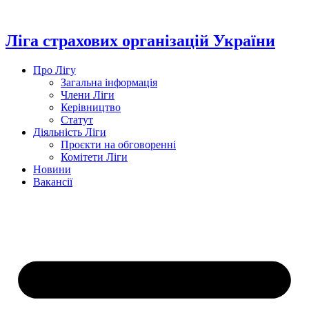
Перейти
до
вмісту
Ліга страхових організацій України
Про Лігу
Загальна інформація
Члени Ліги
Керівництво
Статут
Діяльність Ліги
Проєкти на обговоренні
Комітети Ліги
Новини
Вакансії