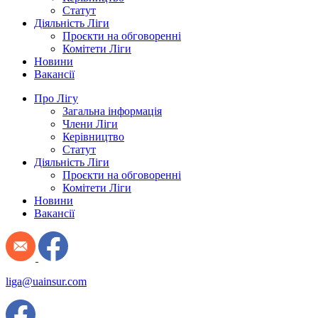
Статут
Діяльність Ліги
Проєкти на обговоренні
Комітети Ліги
Новини
Вакансії
Про Лігу
Загальна інформація
Члени Ліги
Керівництво
Статут
Діяльність Ліги
Проєкти на обговоренні
Комітети Ліги
Новини
Вакансії
liga@uainsur.com