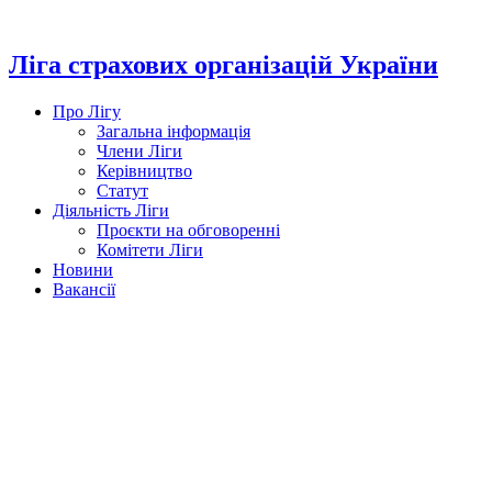
Перейти
до
вмісту
Ліга страхових організацій України
Про Лігу
Загальна інформація
Члени Ліги
Керівництво
Статут
Діяльність Ліги
Проєкти на обговоренні
Комітети Ліги
Новини
Вакансії