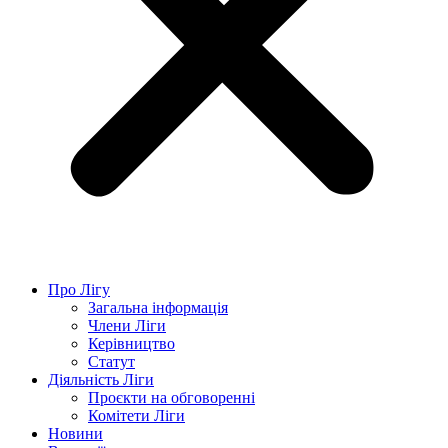
Про Лігу
Загальна інформація
Члени Ліги
Керівництво
Статут
Діяльність Ліги
Проєкти на обговоренні
Комітети Ліги
Новини