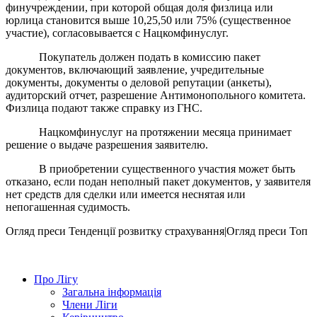
финучреждении, при которой общая доля физлица или
юрлица становится выше 10,25,50 или 75% (существенное
участие), согласовывается с Нацкомфинуслуг.
Покупатель должен подать в комиссию пакет
документов, включающий заявление, учредительные
документы, документы о деловой репутации (анкеты),
аудиторский отчет, разрешение Антимонопольного комитета.
Физлица подают также справку из ГНС.
Нацкомфинуслуг на протяжении месяца принимает
решение о выдаче разрешения заявителю.
В приобретении существенного участия может быть
отказано, если подан неполный пакет документов, у заявителя
нет средств для сделки или имеется неснятая или
непогашенная судимость.
Огляд преси
Тенденції розвитку страхування|Огляд преси
Топ
Про Лігу
Загальна інформація
Члени Ліги