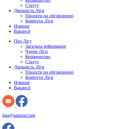
Керівництво
Статут
Діяльність Ліги
Проєкти на обговоренні
Комітети Ліги
Новини
Вакансії
Про Лігу
Загальна інформація
Члени Ліги
Керівництво
Статут
Діяльність Ліги
Проєкти на обговоренні
Комітети Ліги
Новини
Вакансії
liga@uainsur.com