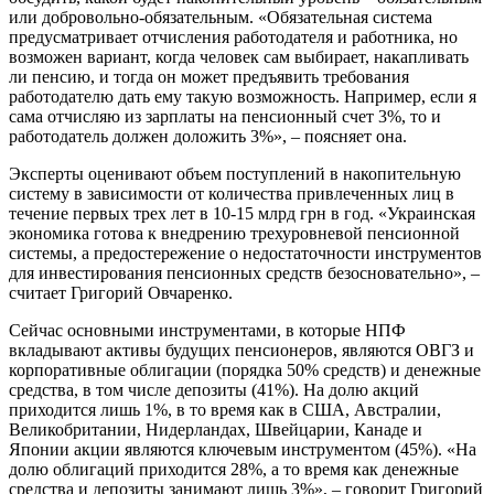
или добровольно-обязательным. «Обязательная система
предусматривает отчисления работодателя и работника, но
возможен вариант, когда человек сам выбирает, накапливать
ли пенсию, и тогда он может предъявить требования
работодателю дать ему такую возможность. Например, если я
сама отчисляю из зарплаты на пенсионный счет 3%, то и
работодатель должен доложить 3%», – поясняет она.
Эксперты оценивают объем поступлений в накопительную
систему в зависимости от количества привлеченных лиц в
течение первых трех лет в 10-15 млрд грн в год. «Украинская
экономика готова к внедрению трехуровневой пенсионной
системы, а предостережение о недостаточности инструментов
для инвестирования пенсионных средств безосновательно», –
считает Григорий Овчаренко.
Сейчас основными инструментами, в которые НПФ
вкладывают активы будущих пенсионеров, являются ОВГЗ и
корпоративные облигации (порядка 50% средств) и денежные
средства, в том числе депозиты (41%). На долю акций
приходится лишь 1%, в то время как в США, Австралии,
Великобритании, Нидерландах, Швейцарии, Канаде и
Японии акции являются ключевым инструментом (45%). «На
долю облигаций приходится 28%, а то время как денежные
средства и депозиты занимают лишь 3%», – говорит Григорий