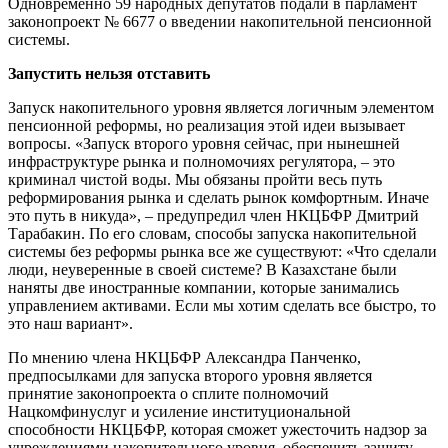
Одновременно 59 народных депутатов подали в парламент
законопроект № 6677 о введении накопительной пенсионной
системы.
Запустить нельзя отставить
Запуск накопительного уровня является логичным элементом
пенсионной реформы, но реализация этой идеи вызывает
вопросы. «Запуск второго уровня сейчас, при нынешней
инфраструктуре рынка и полномочиях регулятора, – это
криминал чистой воды. Мы обязаны пройти весь путь
реформирования рынка и сделать рынок комфортным. Иначе
это путь в никуда», – предупредил член НКЦБФР Дмитрий
Тарабакин. По его словам, способы запуска накопительной
системы без реформы рынка все же существуют: «Что сделали
люди, неуверенные в своей системе? В Казахстане были
наняты две иностранные компании, которые занимались
управлением активами. Если мы хотим сделать все быстро, то
это наш вариант».
По мнению члена НКЦБФР Александра Панченко,
предпосылками для запуска второго уровня является
принятие законопроекта о сплите полномочий
Нацкомфинуслуг и усиление институциональной
способности НКЦБФР, которая сможет ужесточить надзор за
учреждениями накопительного уровня, обеспечить защиту