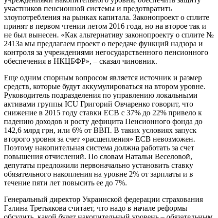
участников пенсионной системы и предотвратить
злоупотребления на рынках капитала. Законопроект о сплите
принят в первом чтении летом 2016 года, но на второе так и
не был вынесен. «Как альтернативу законопроекту о сплите №
2413а мы предлагаем проект о передаче функций надзора и
контроля за учреждениями негосударственного пенсионного
обеспечения в НКЦБФР», – сказал чиновник.
Еще одним спорным вопросом является источник и размер
средств, которые будут аккумулироваться на втором уровне.
Руководитель подразделения по управлению локальными
активами группы ICU Григорий Овчаренко говорит, что
снижение в 2015 году ставки ЕСВ с 37% до 22% привело к
падению доходов и росту дефицита Пенсионного фонда до
142,6 млрд грн, или 6% от ВВП. В таких условиях запуск
второго уровня за счет «расщепления» ЕСВ невозможен.
Поэтому накопительная система должна работать за счет
повышения отчислений. По словам Натальи Веселовой,
депутаты предложили первоначально установить ставку
обязательного накопления на уровне 2% от зарплаты и в
течение пяти лет повысить ее до 7%.
Генеральный директор Украинской федерации страхования
Галина Третьякова считает, что надо в начале реформы
обсудить, какой будет накопительный уровень – обязательным