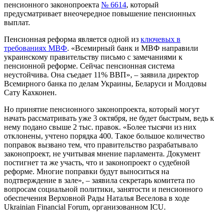
пенсионного законопроекта
№ 6614
, который
предусматривает внеочередное повышение пенсионных
выплат.
Пенсионная реформа является одной из
ключевых в
требованиях МВФ
. «Всемирный банк и МВФ направили
украинскому правительству письмо с замечаниями к
пенсионной реформе. Сейчас пенсионная система
неустойчива. Она съедает 11% ВВП», – заявила директор
Всемирного банка по делам Украины, Беларуси и Молдовы
Сату Кахконен.
Но принятие пенсионного законопроекта, который могут
начать рассматривать уже 3 октября, не будет быстрым, ведь к
нему подано свыше 2 тыс. правок. «Более тысячи из них
отклонены, учтено порядка 400. Такое большое количество
поправок вызвано тем, что правительство разрабатывало
законопроект, не учитывая мнение парламента. Документ
постигнет та же участь, что и законопроект о судебной
реформе. Многие поправки будут выноситься на
подтверждение в зале», – заявила секретарь комитета по
вопросам социальной политики, занятости и пенсионного
обеспечения Верховной Рады Наталья Веселова в ходе
Ukrainian Financial Forum, организованном ICU.