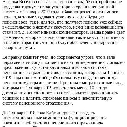
Наталья Веселова назвала одну из правок, без которой она не
поддержит документ: запуск второго уровня пенсионной
системы с 1 января 2019 года. «Законопроект вносит много
новелл, которые ухудшают условия как для будущих
пенсионеров, так и для тех, кто получает пенсию уже сейчас:
вмешательство в формулу расчетов, изменение коэффициента
стажа и т. д. Но нет никаких компенсаторов. Наша правка дает
гражданам, которые сейчас социально активны, платят взносы
и налоги, гарантии, что они будут обеспечены в старости», –
говорит депутат.
Ее правку комитет учел, но сохраняется угроза, что в зале
парламента ее могут поставить на «подтверждение». Согласно
предложению, «участниками накопительной системы
пенсионного страхования являются лица, которые на 1 января
2019 года подлежат общеобязательному государственному
пенсионному страхованию». При этом «застрахованные лица,
которым на 1 января 2019-го осталось менее 10 лет до
достижения пенсионного возраста… имеют право принять
решение не платить страховые взносы в накопительную
систему пенсионного страхования».
До 1 января 2018 года Кабмин должен «создать
институциональные компоненты функционирования
накопительной системы пенсионного страхования».