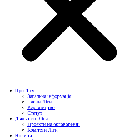
Про Лігу
Загальна інформація
Члени Ліги
Керівництво
Статут
Діяльність Ліги
Проєкти на обговоренні
Комітети Ліги
Новини