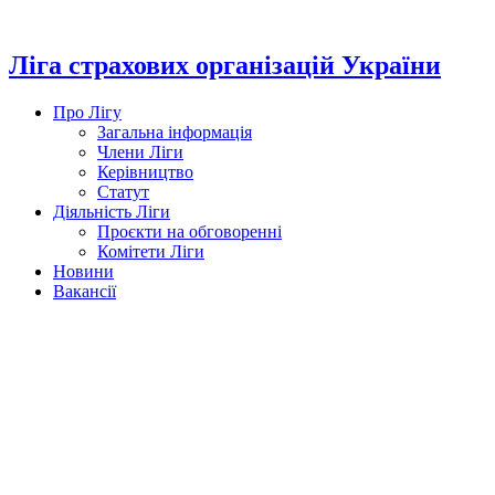
Перейти
до
вмісту
Ліга страхових організацій України
Про Лігу
Загальна інформація
Члени Ліги
Керівництво
Статут
Діяльність Ліги
Проєкти на обговоренні
Комітети Ліги
Новини
Вакансії