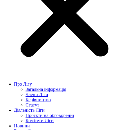
Про Лігу
Загальна інформація
Члени Ліги
Керівництво
Статут
Діяльність Ліги
Проєкти на обговоренні
Комітети Ліги
Новини