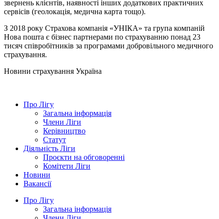
звернень клієнтів, наявності інших додаткових практичних
сервісів (геолокація, медична карта тощо).
З 2018 року Страхова компанія «УНІКА» та група компаній
Нова пошта є бізнес партнерами по страхуванню понад 23
тисяч співробітників за програмами добровільного медичного
страхування.
Новини страхування
Україна
Про Лігу
Загальна інформація
Члени Ліги
Керівництво
Статут
Діяльність Ліги
Проєкти на обговоренні
Комітети Ліги
Новини
Вакансії
Про Лігу
Загальна інформація
Члени Ліги