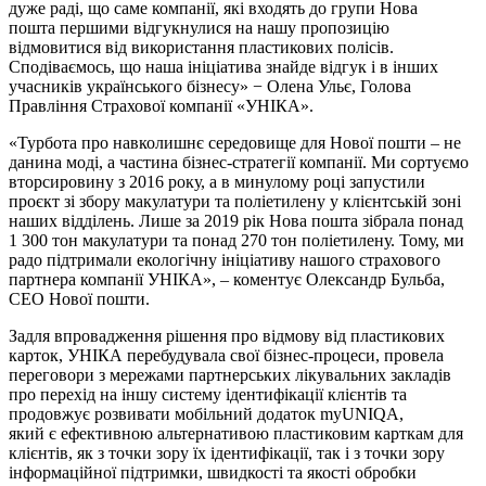
дуже раді, що саме компанії, які входять до групи Нова
пошта першими відгукнулися на нашу пропозицію
відмовитися від використання пластикових полісів.
Сподіваємось, що наша ініціатива знайде відгук і в інших
учасників українського бізнесу» − Олена Ульє, Голова
Правління Страхової компанії «УНІКА».
«Турбота про навколишнє середовище для Нової пошти – не
данина моді, а частина бізнес-стратегії компанії. Ми сортуємо
вторсировину з 2016 року, а в минулому році запустили
проєкт зі збору макулатури та поліетилену у клієнтській зоні
наших відділень. Лише за 2019 рік Нова пошта зібрала понад
1 300 тон макулатури та понад 270 тон поліетилену. Тому, ми
радо підтримали екологічну ініціативу нашого страхового
партнера компанії УНІКА», – коментує Олександр Бульба,
СЕО Нової пошти.
Задля впровадження рішення про відмову від пластикових
карток, УНІКА перебудувала свої бізнес-процеси, провела
переговори з мережами партнерських лікувальних закладів
про перехід на іншу систему ідентифікації клієнтів та
продовжує розвивати мобільний додаток myUNIQA,
який є ефективною альтернативою пластиковим карткам для
клієнтів, як з точки зору їх ідентифікації, так і з точки зору
інформаційної підтримки, швидкості та якості обробки