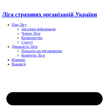
Перейти
до
вмісту
Ліга страхових організацій України
Про Лігу
Загальна інформація
Члени Ліги
Керівництво
Статут
Діяльність Ліги
Проєкти на обговоренні
Комітети Ліги
Новини
Вакансії