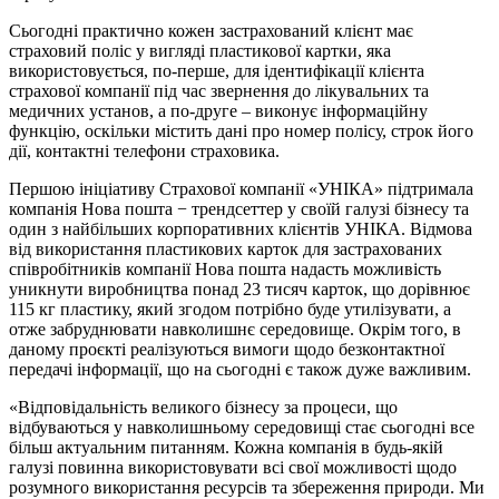
Сьогодні практично кожен застрахований клієнт має
страховий поліс у вигляді пластикової картки, яка
використовується, по-перше, для ідентифікації клієнта
страхової компанії під час звернення до лікувальних та
медичних установ, а по-друге – виконує інформаційну
функцію, оскільки містить дані про номер полісу, строк його
дії, контактні телефони страховика.
Першою ініціативу Страхової компанії «УНІКА» підтримала
компанія Нова пошта − трендсеттер у своїй галузі бізнесу та
один з найбільших корпоративних клієнтів УНІКА. Відмова
від використання пластикових карток для застрахованих
співробітників компанії Нова пошта надасть можливість
уникнути виробництва понад 23 тисяч карток, що дорівнює
115 кг пластику, який згодом потрібно буде утилізувати, а
отже забруднювати навколишнє середовище. Окрім того, в
даному проєкті реалізуються вимоги щодо безконтактної
передачі інформації, що на сьогодні є також дуже важливим.
«Відповідальність великого бізнесу за процеси, що
відбуваються у навколишньому середовищі стає сьогодні все
більш актуальним питанням. Кожна компанія в будь-якій
галузі повинна використовувати всі свої можливості щодо
розумного використання ресурсів та збереження природи. Ми