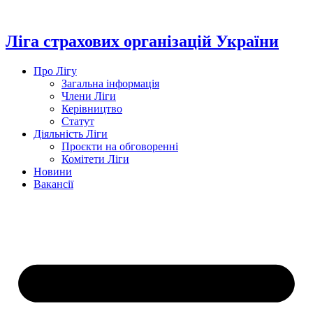
Перейти
до
вмісту
Ліга страхових організацій України
Про Лігу
Загальна інформація
Члени Ліги
Керівництво
Статут
Діяльність Ліги
Проєкти на обговоренні
Комітети Ліги
Новини
Вакансії