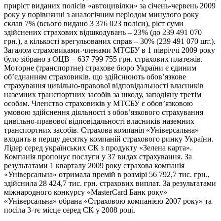
приріст виданих полісів «автоцивілки» за січень-червень 2009
року у порівнянні з аналогічним періодом минулого року
склав 7% (всього видано 3 376 023 поліси), ріст суми
здійснених страхових відшкодувань – 23% (до 239 491 070
грн.), а кількості врегульованих справ – 30% (239 491 070 шт.).
Загалом страховиками-членами МТСБУ в 1 півріччі 2009 року
було зібрано з ОЦВ – 637 799 755 грн. страхових платежів.
Моторне (транспортне) страхове бюро України є єдиним
об’єднанням страховиків, що здійснюють обов’язкове
страхування цивільно-правової відповідальності власників
наземних транспортних засобів за шкоду, заподіяну третім
особам. Членство страховиків у МТСБУ є обов’язковою
умовою здійснення діяльності з обов’язкового страхування
цивільно-правової відповідальності власників наземних
транспортних засобів. Страхова компанія «Універсальна»
входить в першу десятку компаній страхового ринку України.
Лідер серед українських СК з продукту «Зелена карта».
Компанія пропонує послуги у 37 видах страхування. За
результатами 1 кварталу 2009 року страхова компанія
«Універсальна» отримала премій в розмірі 56 792,7 тис. грн.,
здійснила 28 424,7 тис. грн. страхових виплат. За результатами
міжнародного конкурсу «MasterCard Банк року»
«Універсальна» обрана «Страховою компанією 2007 року» та
посіла 3-тє місце серед СК у 2008 році.