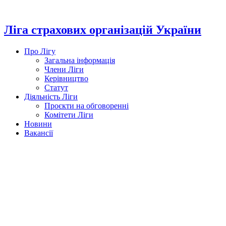
Перейти
до
вмісту
Ліга страхових організацій України
Про Лігу
Загальна інформація
Члени Ліги
Керівництво
Статут
Діяльність Ліги
Проєкти на обговоренні
Комітети Ліги
Новини
Вакансії