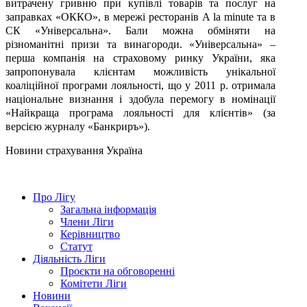
витрачену гривню при купівлі товарів та послуг на
заправках «ОККО», в мережі ресторанів А la minute та в
СК «Універсальна». Бали можна обміняти на
різноманітні призи та винагороди. «Універсальна» –
перша компанія на страховому ринку України, яка
запропонувала клієнтам можливість унікальної
коаліційної програми лояльності, що у 2011 р. отримала
національне визнання і здобула перемогу в номінації
«Найкраща програма лояльності для клієнтів» (за
версією журналу «Банкриръ»).
Новини страхування
Україна
Про Лігу
Загальна інформація
Члени Ліги
Керівництво
Статут
Діяльність Ліги
Проєкти на обговоренні
Комітети Ліги
Новини