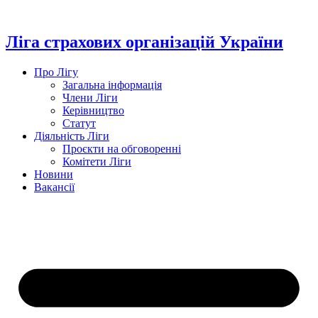
Перейти
до
вмісту
Ліга страхових організацій України
Про Лігу
Загальна інформація
Члени Ліги
Керівництво
Статут
Діяльність Ліги
Проєкти на обговоренні
Комітети Ліги
Новини
Вакансії