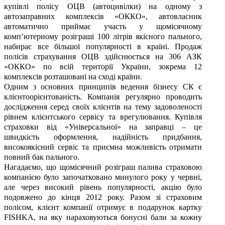
купівлі полісу ОЦВ (автоцивілки) на одному з
автозаправних комплексів «ОККО», автовласник
автоматично приймає участь у щомісячному
комп’ютерному розіграші 100 літрів якісного пального,
набирає все більшої популярності в країні. Продаж
полісів страхування ОЦВ здійснюється на 306 АЗК
«ОККО» по всій території України, зокрема 12
комплексів розташовані на сході країни.
Одним з основних принципів ведення бізнесу СК є
клієнтоорієнтованість. Компанія регулярно проводить
дослідження серед своїх клієнтів на тему задоволеності
рівнем клієнтського сервісу та врегулювання. Купівля
страховки від «Універсальної» на заправці – це
швидкість оформлення, надійність придбання,
високоякісний сервіс та приємна можливість отримати
повний бак пального.
Нагадаємо, що щомісячний розіграш палива страховою
компанією було започатковано минулого року у червні,
але через високий рівень популярності, акцію було
подовжено до кінця 2012 року. Разом зі страховим
полісом, клієнт компанії отримує в подарунок картку
FISHKA, на яку нараховуються бонусні бали за кожну