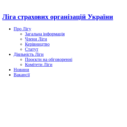
Перейти
до
вмісту
Ліга страхових організацій України
Про Лігу
Загальна інформація
Члени Ліги
Керівництво
Статут
Діяльність Ліги
Проєкти на обговоренні
Комітети Ліги
Новини
Вакансії