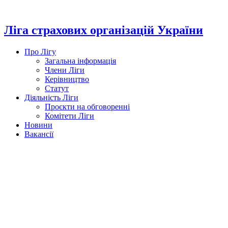
Перейти
до
вмісту
Ліга страхових організацій України
Про Лігу
Загальна інформація
Члени Ліги
Керівництво
Статут
Діяльність Ліги
Проєкти на обговоренні
Комітети Ліги
Новини
Вакансії