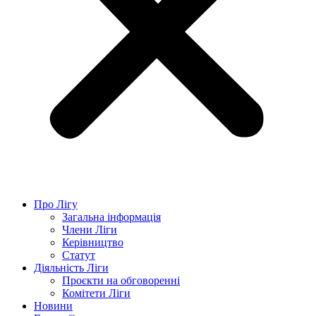
Про Лігу
Загальна інформація
Члени Ліги
Керівництво
Статут
Діяльність Ліги
Проєкти на обговоренні
Комітети Ліги
Новини