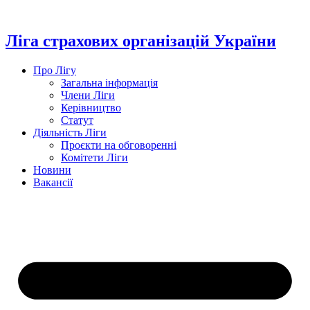
Перейти
до
вмісту
Ліга страхових організацій України
Про Лігу
Загальна інформація
Члени Ліги
Керівництво
Статут
Діяльність Ліги
Проєкти на обговоренні
Комітети Ліги
Новини
Вакансії