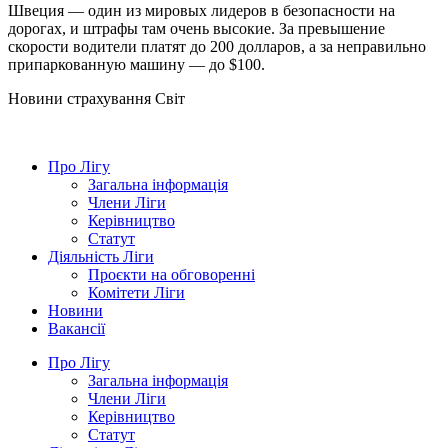
Швеция — один из мировых лидеров в безопасности на
дорогах, и штрафы там очень высокие. За превышение
скорости водители платят до 200 долларов, а за неправильно
припаркованную машину — до $100.
Новини страхування
Світ
Про Лігу
Загальна інформація
Члени Ліги
Керівництво
Статут
Діяльність Ліги
Проєкти на обговоренні
Комітети Ліги
Новини
Вакансії
Про Лігу
Загальна інформація
Члени Ліги
Керівництво
Статут