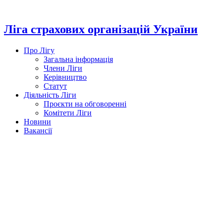
Перейти
до
вмісту
Ліга страхових організацій України
Про Лігу
Загальна інформація
Члени Ліги
Керівництво
Статут
Діяльність Ліги
Проєкти на обговоренні
Комітети Ліги
Новини
Вакансії