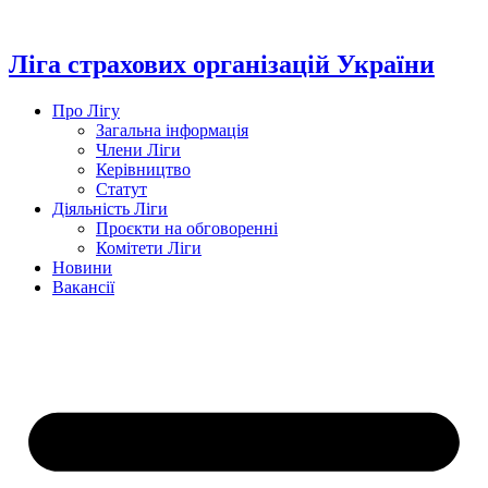
Перейти
до
вмісту
Ліга страхових організацій України
Про Лігу
Загальна інформація
Члени Ліги
Керівництво
Статут
Діяльність Ліги
Проєкти на обговоренні
Комітети Ліги
Новини
Вакансії