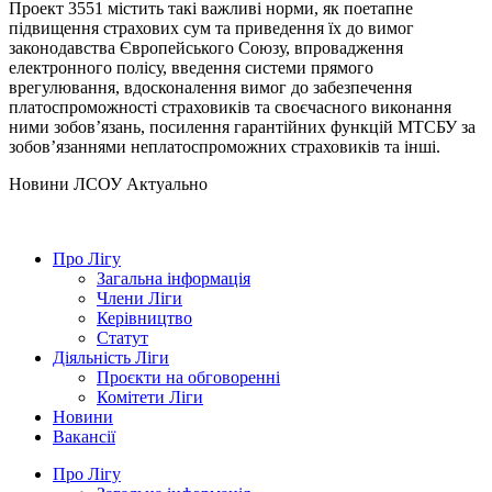
Проект 3551 містить такі важливі норми, як поетапне
підвищення страхових сум та приведення їх до вимог
законодавства Європейського Союзу, впровадження
електронного полісу, введення системи прямого
врегулювання, вдосконалення вимог до забезпечення
платоспроможності страховиків та своєчасного виконання
ними зобов’язань, посилення гарантійних функцій МТСБУ за
зобов’язаннями неплатоспроможних страховиків та інші.
Hовини ЛСОУ
Актуально
Про Лігу
Загальна інформація
Члени Ліги
Керівництво
Статут
Діяльність Ліги
Проєкти на обговоренні
Комітети Ліги
Новини
Вакансії
Про Лігу