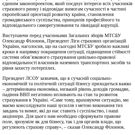
єдиним законопроектом, який поєднує інтереси всіх учасників
страхового ринку і відповідає вимогам сучасності в частині
європейської орієнтації розвитку країни, становлення
громадянського суспільства, принципів професійного та
відповідального саморегулювання та ліквідації корупції.
Виступаючи перед учасниками Загальних зборів МТСБУ
Олександр Філонюк, Президент Ліги страхових організацій
України, наголосив, що на сьогодні МТСБУ зробило важливі
кроки в напрямку покращення ситуації, підвищення стійкості
системи обов’язкового страхування цивільно-правової
відповідальності власників наземних транспортних засобів та
рівня захисту потерпілих.
Президент ЛСОУ зазначив, що в сучасній соціально-
економічній та політичній ситуації бізнесу приходиться важко
– детермінована економіка, низький рівень доходів громадян,
падіння ВВП негативно впливають на стан та розвиток
страхування в Україні. «Саме тому, враховуючи ситуацію, ми
маємо консолідувати наші зусилля з метою виконання тих
завдань та вимог, які до нас ставить і суспільство, і наші
акціонери. Для цього нам необхідно сформувати правове
поле, зрозуміле як для бізнесу, так і для органів влади, що
регулюють страхову справу», – сказав Олександр Філонюк.