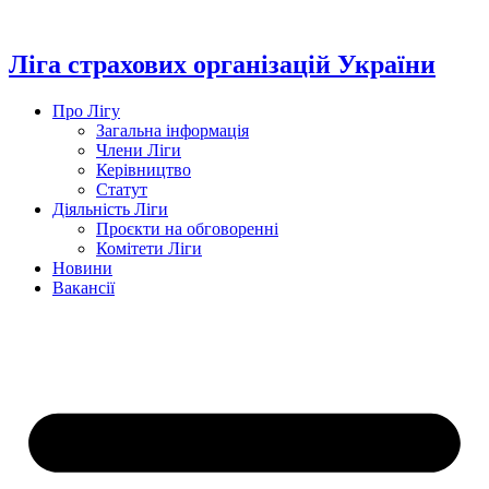
Перейти
до
вмісту
Ліга страхових організацій України
Про Лігу
Загальна інформація
Члени Ліги
Керівництво
Статут
Діяльність Ліги
Проєкти на обговоренні
Комітети Ліги
Новини
Вакансії