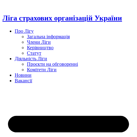
Перейти
до
вмісту
Ліга страхових організацій України
Про Лігу
Загальна інформація
Члени Ліги
Керівництво
Статут
Діяльність Ліги
Проєкти на обговоренні
Комітети Ліги
Новини
Вакансії