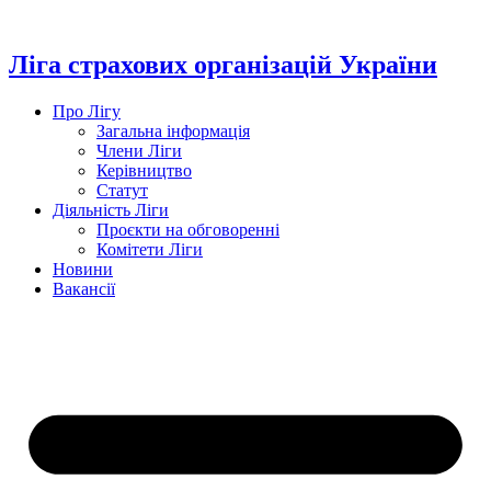
Перейти
до
вмісту
Ліга страхових організацій України
Про Лігу
Загальна інформація
Члени Ліги
Керівництво
Статут
Діяльність Ліги
Проєкти на обговоренні
Комітети Ліги
Новини
Вакансії