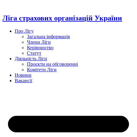
Перейти
до
вмісту
Ліга страхових організацій України
Про Лігу
Загальна інформація
Члени Ліги
Керівництво
Статут
Діяльність Ліги
Проєкти на обговоренні
Комітети Ліги
Новини
Вакансії