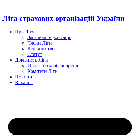
Перейти
до
вмісту
Ліга страхових організацій України
Про Лігу
Загальна інформація
Члени Ліги
Керівництво
Статут
Діяльність Ліги
Проєкти на обговоренні
Комітети Ліги
Новини
Вакансії